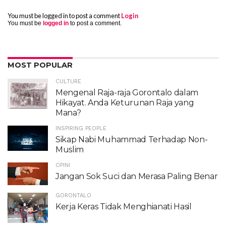
You must be logged in to post a comment
Login
You must be
logged in
to post a comment.
MOST POPULAR
CULTURE
Mengenal Raja-raja Gorontalo dalam
Hikayat. Anda Keturunan Raja yang
Mana?
INSPIRING PEOPLE
Sikap Nabi Muhammad Terhadap Non-
Muslim
OPINI
Jangan Sok Suci dan Merasa Paling Benar
GORONTALO
Kerja Keras Tidak Menghianati Hasil