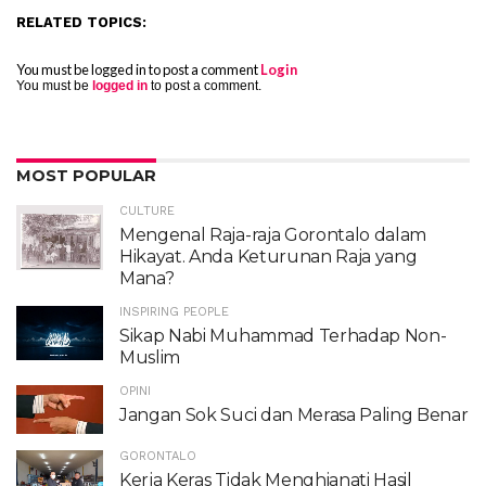
RELATED TOPICS:
You must be logged in to post a comment
Login
You must be
logged in
to post a comment.
MOST POPULAR
CULTURE
Mengenal Raja-raja Gorontalo dalam
Hikayat. Anda Keturunan Raja yang
Mana?
INSPIRING PEOPLE
Sikap Nabi Muhammad Terhadap Non-
Muslim
OPINI
Jangan Sok Suci dan Merasa Paling Benar
GORONTALO
Kerja Keras Tidak Menghianati Hasil