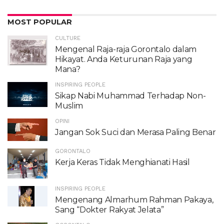
MOST POPULAR
CULTURE
Mengenal Raja-raja Gorontalo dalam
Hikayat. Anda Keturunan Raja yang
Mana?
INSPIRING PEOPLE
Sikap Nabi Muhammad Terhadap Non-
Muslim
OPINI
Jangan Sok Suci dan Merasa Paling Benar
GORONTALO
Kerja Keras Tidak Menghianati Hasil
INSPIRING PEOPLE
Mengenang Almarhum Rahman Pakaya,
Sang “Dokter Rakyat Jelata”