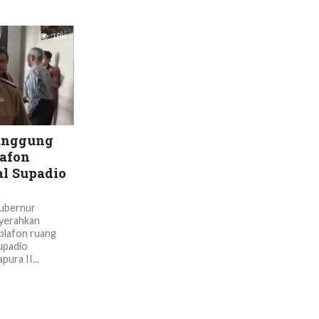
1.8K
tanggung
afon
al Supadio
Gubernur
nyerahkan
plafon ruang
upadio
ura II...