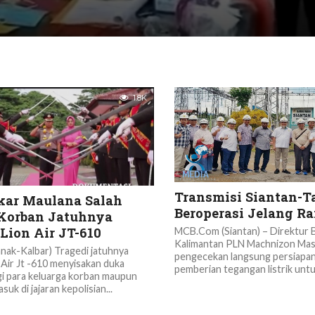
1.8K
Transmisi Siantan-T
kar Maulana Salah
Beroperasi Jelang R
Korban Jatuhnya
Lion Air JT-610
MCB.Com (Siantan) – Direktur B
Kalimantan PLN Machnizon Masr
ak-Kalbar) Tragedi jatuhnya
pengecekan langsung persiapan
Air Jt -610 menyisakan duka
pemberian tegangan listrik untuk
i para keluarga korban maupun
uk di jajaran kepolisian...