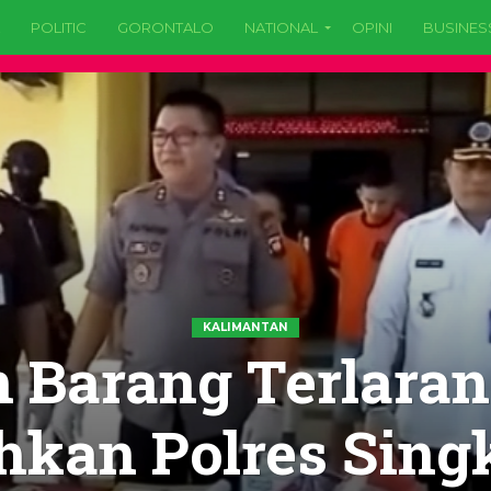
POLITIC
GORONTALO
NATIONAL
OPINI
BUSINES
KALIMANTAN
 Barang Terlaran
kan Polres Sin