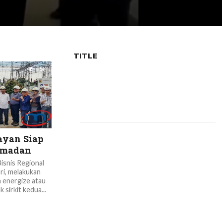
TITLE
1.5K
ayan Siap
amadan
isnis Regional
i, melakukan
 energize atau
 sirkit kedua...