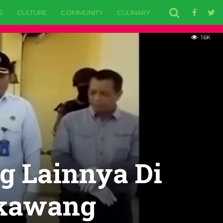
S
CULTURE
COMMUNITY
CULINARY
EDUCATION
H
1.6K
g Lainnya Di
gkawang