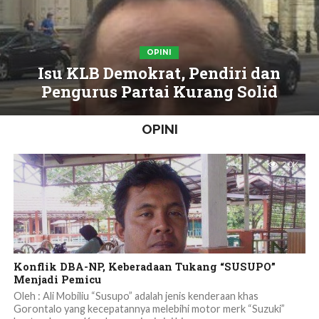
OPINI
Isu KLB Demokrat, Pendiri dan
Pengurus Partai Kurang Solid
OPINI
2.0K
Konflik DBA-NP, Keberadaan Tukang “SUSUPO”
Menjadi Pemicu
Oleh : Ali Mobiliu “Susupo” adalah jenis kenderaan khas
Gorontalo yang kecepatannya melebihi motor merk “Suzuki”