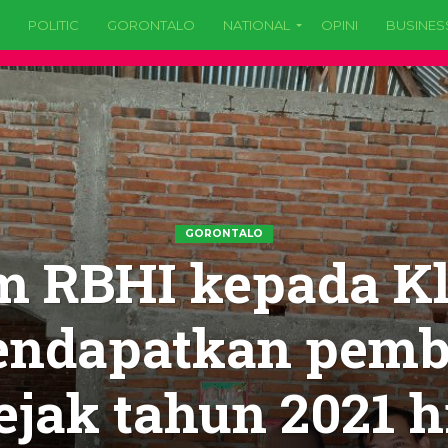
POLITIC
GORONTALO
NATIONAL
OPINI
BUSINES
GORONTALO
 RBHI kepada Kl
ndapatkan pemb
ejak tahun 2021 h