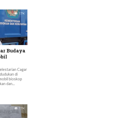
1.7K
gar Budaya
bil
elestarian Cagar
dudukan di
mobil bioskop
kan dan...
1.7K