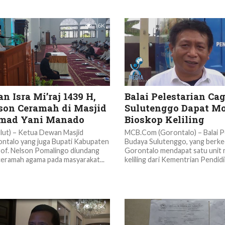
1.6K
n Isra Mi’raj 1439 H,
Balai Pelestarian Ca
lson Ceramah di Masjid
Sulutenggo Dapat Mo
mad Yani Manado
Bioskop Keliling
ut) – Ketua Dewan Masjid
MCB.Com (Gorontalo) – Balai P
ontalo yang juga Bupati Kabupaten
Budaya Sulutenggo, yang berke
of. Nelson Pomalingo diundang
Gorontalo mendapat satu unit 
eramah agama pada masyarakat...
keliling dari Kementrian Pendidi
2.5K