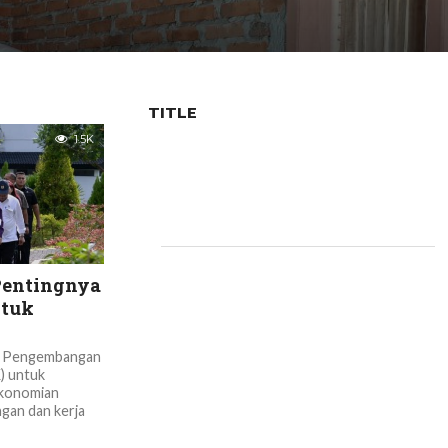
TITLE
1.5K
Pentingnya
ntuk
– Pengembangan
) untuk
ekonomian
gan dan kerja