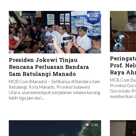
1.5K
Peringata
Presiden Jokowi Tinjau
Prof. Ne
Rencana Perluasan Bandara
Raya Ah
Sam Ratulangi Manado
MCB.Com (Sul
MCB.Com (Manado) – Setibanya di Bandara Sam
Provinsi Gor
Ratulangi, Kota Manado, Provinsi Sulawesi
Gorontalo Pr
Utara, usai menempuh perjalanan selama kurang
memberikan c
lebih tiga jam dari...
2.5K