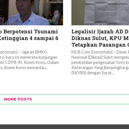
o Berpotensi Tsunami
Legalisir Ijazah AD 
etinggian 4 sampai 6
Diknas Sulut, KPU M
Tetapkan Pasangan 
rontalo) – Jajaran BMKG
MCB.Com (Gorontalo) – Dinas 
ru-baru ini menerima kunjungan
Nasional (Diknas) Sulut mengel
si 5 DPR-RI, Roem Kono. Dalam
pembatalan pengesahan foto ko
tu Roem Kono memantau...
Keterangan Yang Berpengharg
(SKYBS) dengan Surat...
MORE POSTS