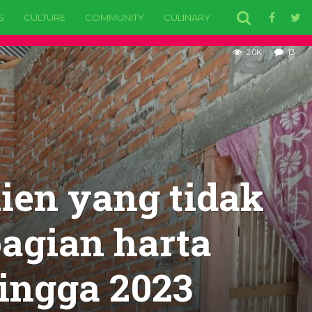
S
CULTURE
COMMUNITY
CULINARY
EDUCATION
H
2.0K
13
ien yang tidak
agian harta
ingga 2023