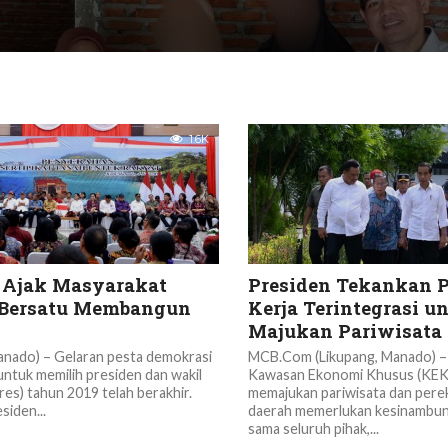
1.6K
 Ajak Masyarakat
Presiden Tekankan 
 Bersatu Membangun
Kerja Terintegrasi u
Majukan Pariwisata
ado) – Gelaran pesta demokrasi
MCB.Com (Likupang, Manado) 
untuk memilih presiden dan wakil
Kawasan Ekonomi Khusus (KEK
pres) tahun 2019 telah berakhir.
memajukan pariwisata dan per
siden...
daerah memerlukan kesinambun
sama seluruh pihak,...