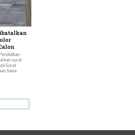
Dibatalkan
olor
Calon
Pendidikan
uarkan surat
pi Surat
aan Sama