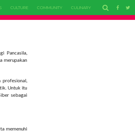
S
CULTURE
COMMUNITY
CULINARY
EDUCATION
H
i Pancasila,
ga merupakan
profesional,
ik. Untuk itu
iber sebagai
erta memenuhi