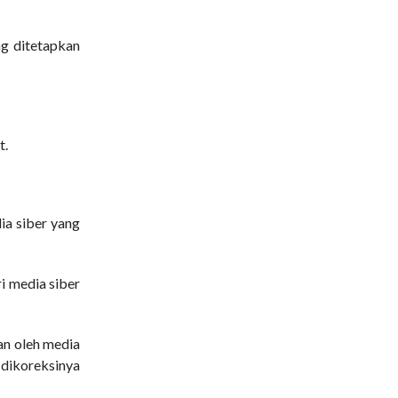
ng ditetapkan
t.
ia siber yang
ri media siber
an oleh media
 dikoreksinya