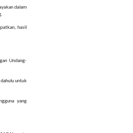
payakan dalam
.
patkan, hasil
ngan Undang-
 dahulu untuk
engguna yang