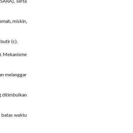
SARA), serta
emah, miskin,
utir (c).
c). Mekanisme
dan melanggar
ng ditimbulkan
h batas waktu