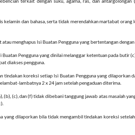
encian terkait dengan suku, agama, ras, dan antargolongan (
nis kelamin dan bahasa, serta tidak merendahkan martabat orang l
 atau menghapus Isi Buatan Pengguna yang bertentangan dengan b
 Buatan Pengguna yang dinilai melanggar ketentuan pada butir (
pat diakses pengguna.
n tindakan koreksi setiap Isi Buatan Pengguna yang dilaporkan 
 selambat-lambatnya 2 x 24 jam setelah pengaduan diterima.
, (b), (c), dan (f) tidak dibebani tanggung jawab atas masalah ya
).
a yang dilaporkan bila tidak mengambil tindakan koreksi setela