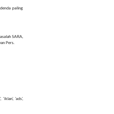
 denda paling
masalah SARA,
an Pers.
klan’, ‘ads’,