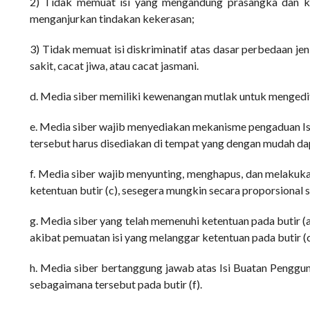
2) Tidak memuat isi yang mengandung prasangka dan keb
menganjurkan tindakan kekerasan;
3) Tidak memuat isi diskriminatif atas dasar perbedaan je
sakit, cacat jiwa, atau cacat jasmani.
d. Media siber memiliki kewenangan mutlak untuk mengedit
e. Media siber wajib menyediakan mekanisme pengaduan Isi
tersebut harus disediakan di tempat yang dengan mudah da
f. Media siber wajib menyunting, menghapus, dan melakuka
ketentuan butir (c), sesegera mungkin secara proporsional
g. Media siber yang telah memenuhi ketentuan pada butir (a)
akibat pemuatan isi yang melanggar ketentuan pada butir (c
h. Media siber bertanggung jawab atas Isi Buatan Penggun
sebagaimana tersebut pada butir (f).