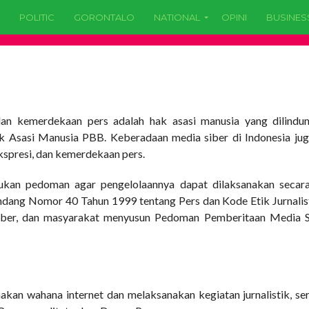
POLITIC
GORONTALO
NATIONAL
OPINI
BUSINES
n kemerdekaan pers adalah hak asasi manusia yang dilindung
k Asasi Manusia PBB. Keberadaan media siber di Indonesia ju
spresi, dan kemerdekaan pers.
ukan pedoman agar pengelolaannya dapat dilaksanakan secara 
dang Nomor 40 Tahun 1999 tentang Pers dan Kode Etik Jurnalist
siber, dan masyarakat menyusun Pedoman Pemberitaan Media S
akan wahana internet dan melaksanakan kegiatan jurnalistik, s