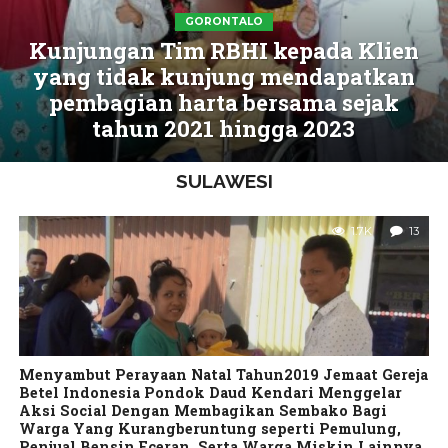
GORONTALO
Kunjungan Tim RBHI kepada Klien
yang tidak kunjung mendapatkan
pembagian harta bersama sejak
tahun 2021 hingga 2023
SULAWESI
1.7K
13
Menyambut Perayaan Natal Tahun2019 Jemaat Gereja
Betel Indonesia Pondok Daud Kendari Menggelar
Aksi Social Dengan Membagikan Sembako Bagi
Warga Yang Kurangberuntung seperti Pemulung,
Penjual Bensin Eceran, Serta Warga Miskin Lainnya