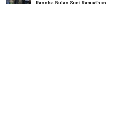
Rangka Bulan Suci Ramadhan
CULTURE
Mengenal Raja-raja Gorontalo dalam
Hikayat. Anda Keturunan Raja yang
Mana?
GORONTALO
Sidang Perkara Perdata Nomor 7 di Pengadilan
Negeri Limboto Lanjut ke Tahap Replik dan Duplik
GORONTALO
KING RICE
GORONTALO
GORONTALO
PENGGUGAT DAN KUASA HUKUM TIDAK HADIR,
SIDANG SENGKETA TANAH DI PENGADILAN NEGERI
LIMBOTO DITUNDA