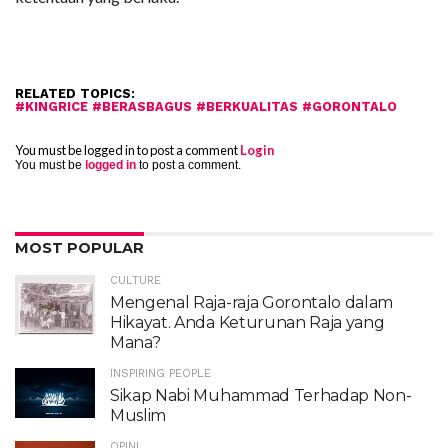
RELATED TOPICS:
#KINGRICE #BERASBAGUS #BERKUALITAS #GORONTALO
You must be logged in to post a comment
Login
You must be
logged in
to post a comment.
MOST POPULAR
CULTURE
Mengenal Raja-raja Gorontalo dalam
Hikayat. Anda Keturunan Raja yang
Mana?
INSPIRING PEOPLE
Sikap Nabi Muhammad Terhadap Non-
Muslim
OPINI