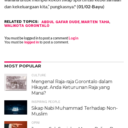
dan kekeluargaan kita,” pungkasnya.* (
01/02-Bayu
)
RELATED TOPICS:
,
,
ABDUL GAFAR DUDE
MARTEN TAHA
WALIKOTA GORONTALO
You must be logged in to post a comment
Login
You must be
logged in
to post a comment.
MOST POPULAR
CULTURE
Mengenal Raja-raja Gorontalo dalam
Hikayat. Anda Keturunan Raja yang
Mana?
INSPIRING PEOPLE
Sikap Nabi Muhammad Terhadap Non-
Muslim
OPINI