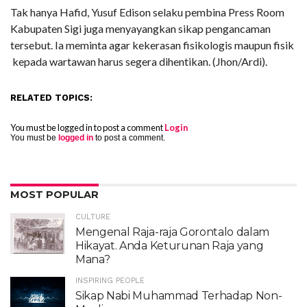
Tak hanya Hafid, Yusuf Edison selaku pembina Press Room
Kabupaten Sigi juga menyayangkan sikap pengancaman
tersebut. Ia meminta agar kekerasan fisikologis maupun fisik
kepada wartawan harus segera dihentikan. (Jhon/Ardi).
RELATED TOPICS:
You must be logged in to post a comment
Login
You must be
logged in
to post a comment.
MOST POPULAR
CULTURE
Mengenal Raja-raja Gorontalo dalam
Hikayat. Anda Keturunan Raja yang
Mana?
INSPIRING PEOPLE
Sikap Nabi Muhammad Terhadap Non-