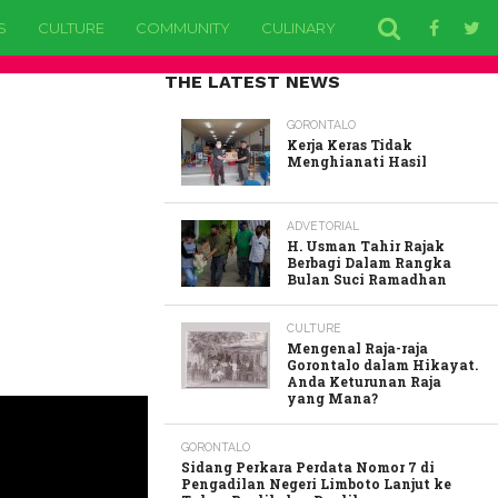
S
CULTURE
COMMUNITY
CULINARY
EDUCATION
H
THE LATEST NEWS
GORONTALO
Kerja Keras Tidak
Menghianati Hasil
ADVETORIAL
H. Usman Tahir Rajak
Berbagi Dalam Rangka
Bulan Suci Ramadhan
CULTURE
Mengenal Raja-raja
Gorontalo dalam Hikayat.
Anda Keturunan Raja
yang Mana?
GORONTALO
Sidang Perkara Perdata Nomor 7 di
Pengadilan Negeri Limboto Lanjut ke