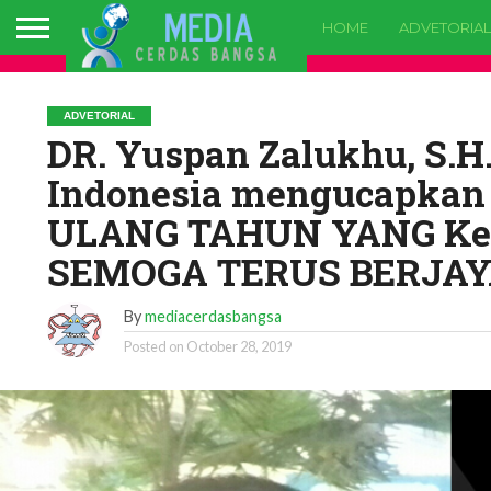
HOME
ADVETORIAL
ADVETORIAL
DR. Yuspan Zalukhu, S.H
Indonesia mengucapka
ULANG TAHUN YANG Ke 
SEMOGA TERUS BERJA
By
mediacerdasbangsa
Posted on
October 28, 2019