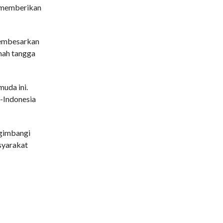
n memberikan
membesarkan
mah tangga
uda ini.
-Indonesia
ngimbangi
syarakat