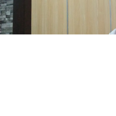
MCB.COM
(Limboto) – Masyarakat Kabupaten Gorontalo bi