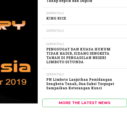
Tahap Replik dan Duplik
GORONTALO
KING RICE
GORONTALO
GORONTALO
PENGGUGAT DAN KUASA HUKUM
TIDAK HADIR, SIDANG SENGKETA
TANAH DI PENGADILAN NEGERI
LIMBOTO DITUNDA
GORONTALO
PN Limboto Lanjutkan Persidangan
Sengketa Tanah, Dua Saksi Tergugat
Sampaikan Keterangan Kunci
MORE THE LATEST NEWS