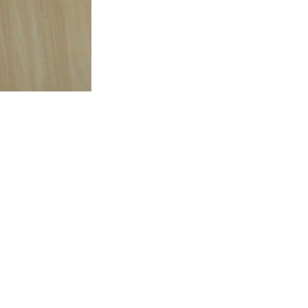
TO TOP
posisi B,