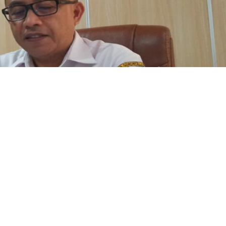
sa bernafas lega. Akhirnya status RS.Dunda Limboto, tetap pada 