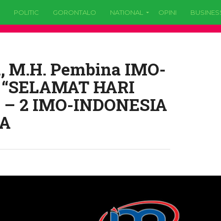
POLITIC
GORONTALO
NATIONAL
OPINI
BUSINES
., M.H. Pembina IMO-
n “SELAMAT HARI
– 2 IMO-INDONESIA
YA