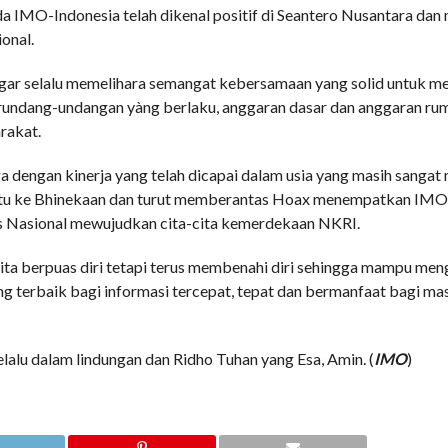
a IMO-Indonesia telah dikenal positif di Seantero Nusantara da
onal.
gar selalu memelihara semangat kebersamaan yang solid untuk 
ndang-undangan yàng berlaku, anggaran dasar dan anggaran ru
rakat.
ngan kinerja yang telah dicapai dalam usia yang masih sangat m
satu ke Bhinekaan dan turut memberantas Hoax menempatkan IMO
rs Nasional mewujudkan cita-cita kemerdekaan NKRI.
kita berpuas diri tetapi terus membenahi diri sehingga mampu me
g terbaik bagi informasi tercepat, tepat dan bermanfaat bagi ma
alu dalam lindungan dan Ridho Tuhan yang Esa, Amin. (
IMO
)