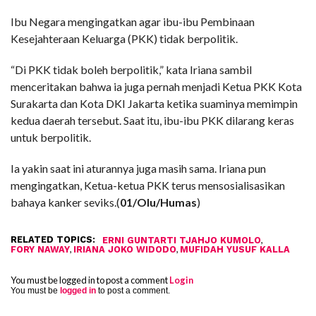
Ibu Negara mengingatkan agar ibu-ibu Pembinaan
Kesejahteraan Keluarga (PKK) tidak berpolitik.
“Di PKK tidak boleh berpolitik,” kata Iriana sambil
menceritakan bahwa ia juga pernah menjadi Ketua PKK Kota
Surakarta dan Kota DKI Jakarta ketika suaminya memimpin
kedua daerah tersebut. Saat itu, ibu-ibu PKK dilarang keras
untuk berpolitik.
Ia yakin saat ini aturannya juga masih sama. Iriana pun
mengingatkan, Ketua-ketua PKK terus mensosialisasikan
bahaya kanker seviks.(
01/Olu/Humas
)
RELATED TOPICS:
,
ERNI GUNTARTI TJAHJO KUMOLO
,
,
FORY NAWAY
IRIANA JOKO WIDODO
MUFIDAH YUSUF KALLA
You must be logged in to post a comment
Login
You must be
logged in
to post a comment.