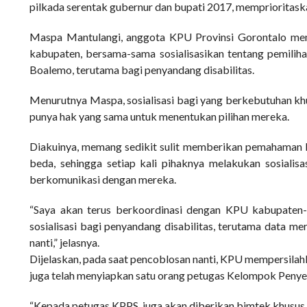
pilkada serentak gubernur dan bupati 2017, memprioritaska
Maspa Mantulangi, anggota KPU Provinsi Gorontalo mem
kabupaten, bersama-sama sosialisasikan tentang pemilih
Boalemo, terutama bagi penyandang disabilitas.
Menurutnya Maspa, sosialisasi bagi yang berkebutuhan khu
punya hak yang sama untuk menentukan pilihan mereka.
Diakuinya, memang sedikit sulit memberikan pemahaman 
beda, sehingga setiap kali pihaknya melakukan sosialis
berkomunikasi dengan mereka.
“Saya akan terus berkoordinasi dengan KPU kabupaten-k
sosialisasi bagi penyandang disabilitas, terutama data 
nanti,” jelasnya.
Dijelaskan, pada saat pencoblosan nanti, KPU mempersil
juga telah menyiapkan satu orang petugas Kelompok Peny
“Kepada petugas KPPS, juga akan diberikan bimtek khusus