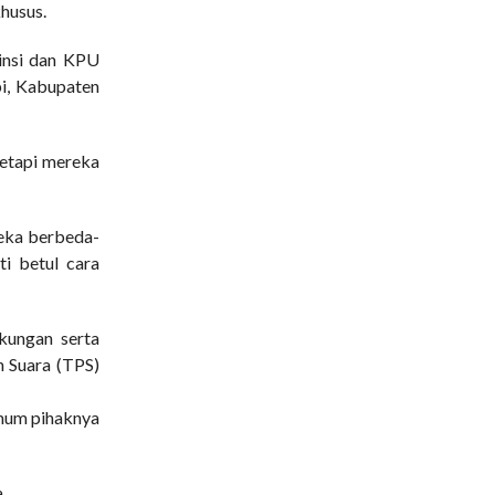
husus.
insi dan KPU
pi, Kabupaten
tetapi mereka
eka berbeda-
ti betul cara
kungan serta
n Suara (TPS)
amum pihaknya
.