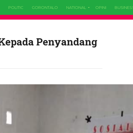
POLITIC
GORONTALO
NATIONAL
OPINI
BUSINES
i Kepada Penyandang