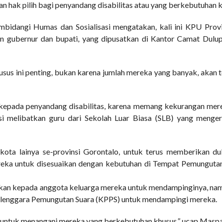
n hak pilih bagi penyandang disabilitas atau yang berkebutuhan k
bidangi Humas dan Sosialisasi mengatakan, kali ini KPU Prov
an gubernur dan bupati, yang dipusatkan di Kantor Camat Dulu
sus ini penting, bukan karena jumlah mereka yang banyak, akan 
kepada penyandang disabilitas, karena memang kekurangan mer
asi melibatkan guru dari Sekolah Luar Biasa (SLB) yang menger
ota lainya se-provinsi Gorontalo, untuk terus memberikan du
mereka untuk disesuaikan dengan kebutuhan di Tempat Pemunguta
ahkan kepada anggota keluarga mereka untuk mendampinginya, n
elenggara Pemungutan Suara (KPPS) untuk mendampingi mereka.
 untuk menangani mereka yang berkebutuhan khusus,” ucap Maspa