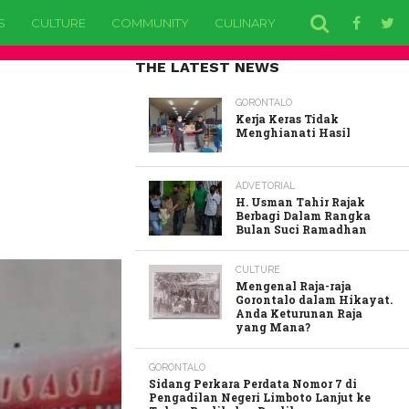
S
CULTURE
COMMUNITY
CULINARY
EDUCATION
H
THE LATEST NEWS
GORONTALO
Kerja Keras Tidak
Menghianati Hasil
ADVETORIAL
H. Usman Tahir Rajak
Berbagi Dalam Rangka
Bulan Suci Ramadhan
CULTURE
Mengenal Raja-raja
Gorontalo dalam Hikayat.
Anda Keturunan Raja
yang Mana?
GORONTALO
Sidang Perkara Perdata Nomor 7 di
Pengadilan Negeri Limboto Lanjut ke