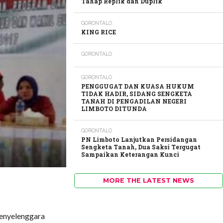
Tahap Replik dan Duplik
GORONTALO
KING RICE
GORONTALO
GORONTALO
PENGGUGAT DAN KUASA HUKUM
TIDAK HADIR, SIDANG SENGKETA
TANAH DI PENGADILAN NEGERI
LIMBOTO DITUNDA
GORONTALO
PN Limboto Lanjutkan Persidangan
Sengketa Tanah, Dua Saksi Tergugat
Sampaikan Keterangan Kunci
MORE THE LATEST NEWS
enyelenggara