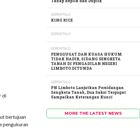
Tahap Replik dan Duplik
GORONTALO
KING RICE
GORONTALO
GORONTALO
PENGGUGAT DAN KUASA HUKUM
TIDAK HADIR, SIDANG SENGKETA
TANAH DI PENGADILAN NEGERI
LIMBOTO DITUNDA
GORONTALO
PN Limboto Lanjutkan Persidangan
Sengketa Tanah, Dua Saksi Tergugat
 di
Sampaikan Keterangan Kunci
MORE THE LATEST NEWS
but bertujuan
de pengukuran