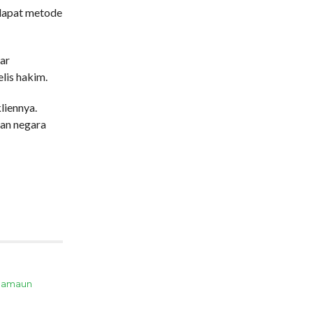
rdapat metode
dar
elis hakim.
liennya.
kan negara
 Samaun