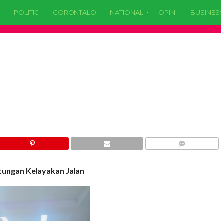
POLITIC
GORONTALO
NATIONAL
OPINI
BUSINES
COMMENTS
itungan Kelayakan Jalan