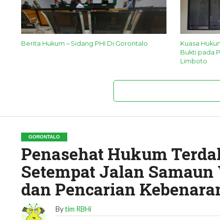
Berita Hukum – Sidang PHI Di Gorontalo
Kuasa Hukum T
Bukti pada 
Limboto
GORONTALO
Penasehat Hukum Terda
Setempat Jalan Samaun 
dan Pencarian Kebenaran
By
tim RBHi