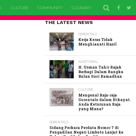
S
CULTURE
COMMUNITY
CULINARY
EDUCATION
H
THE LATEST NEWS
GORONTALO
Kerja Keras Tidak
Menghianati Hasil
ADVETORIAL
H. Usman Tahir Rajak
Berbagi Dalam Rangka
Bulan Suci Ramadhan
CULTURE
Mengenal Raja-raja
Gorontalo dalam Hikayat.
Anda Keturunan Raja
yang Mana?
GORONTALO
Sidang Perkara Perdata Nomor 7 di
Pengadilan Negeri Limboto Lanjut ke