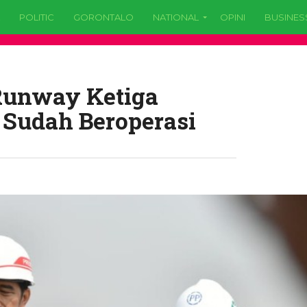
POLITIC
GORONTALO
NATIONAL
OPINI
BUSINES
 Runway Ketiga
9 Sudah Beroperasi