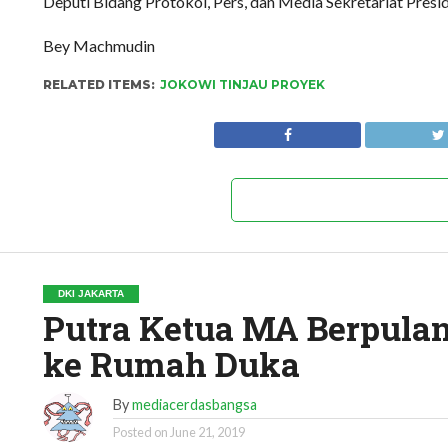
Deputi Bidang Protokol, Pers, dan Media Sekretariat Presi
Bey Machmudin
RELATED ITEMS:
JOKOWI TINJAU PROYEK
DKI JAKARTA
Putra Ketua MA Berpulan
ke Rumah Duka
By
mediacerdasbangsa
Posted on
June 21, 2019