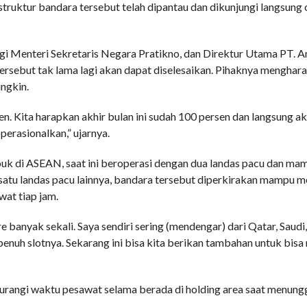
ruktur bandara tersebut telah dipantau dan dikunjungi langsung 
ngi Menteri Sekretaris Negara Pratikno, dan Direktur Utama PT. 
sebut tak lama lagi akan dapat diselesaikan. Pihaknya menghar
ngkin.
en. Kita harapkan akhir bulan ini sudah 100 persen dan langsung a
erasionalkan,” ujarnya.
buk di ASEAN, saat ini beroperasi dengan dua landas pacu dan ma
satu landas pacu lainnya, bandara tersebut diperkirakan mampu 
at tiap jam.
e banyak sekali. Saya sendiri sering (mendengar) dari Qatar, Saudi, 
penuh slotnya. Sekarang ini bisa kita berikan tambahan untuk bis
gurangi waktu pesawat selama berada di holding area saat menungg