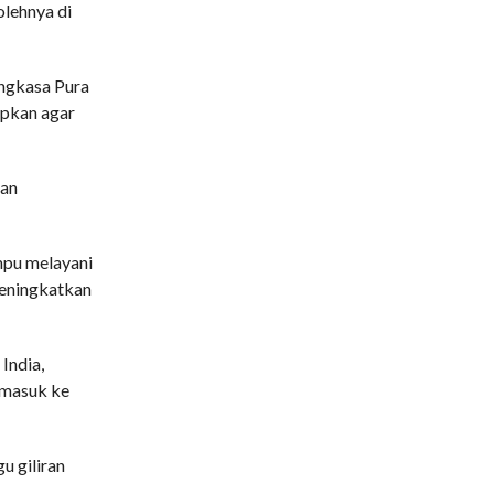
olehnya di
Angkasa Pura
apkan agar
kan
mpu melayani
meningkatkan
India,
a masuk ke
u giliran