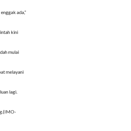
 enggak ada,”
ntah kini
udah mulai
pat melayani
uan lagi.
ng.(IMO-