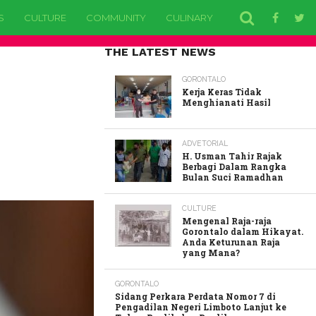
S
CULTURE
COMMUNITY
CULINARY
EDUCATION
H
THE LATEST NEWS
GORONTALO
Kerja Keras Tidak
Menghianati Hasil
ADVETORIAL
H. Usman Tahir Rajak
Berbagi Dalam Rangka
Bulan Suci Ramadhan
CULTURE
Mengenal Raja-raja
Gorontalo dalam Hikayat.
Anda Keturunan Raja
yang Mana?
GORONTALO
Sidang Perkara Perdata Nomor 7 di
Pengadilan Negeri Limboto Lanjut ke