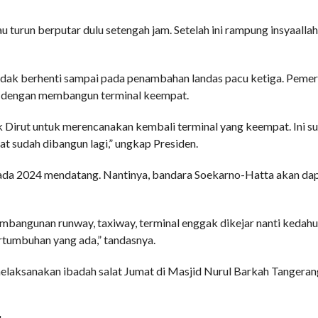
u turun berputar dulu setengah jam. Setelah ini rampung insyaallah
dak berhenti sampai pada penambahan landas pacu ketiga. Pemeri
l dengan membangun terminal keempat.
k Dirut untuk merencanakan kembali terminal yang keempat. Ini s
t sudah dibangun lagi,” ungkap Presiden.
pada 2024 mendatang. Nantinya, bandara Soekarno-Hatta akan da
angunan runway, taxiway, terminal enggak dikejar nanti kedahul
ertumbuhan yang ada,” tandasnya.
melaksanakan ibadah salat Jumat di Masjid Nurul Barkah Tangera