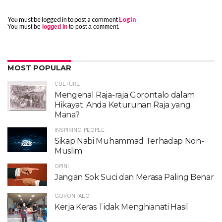
You must be logged in to post a comment
Login
You must be
logged in
to post a comment.
MOST POPULAR
CULTURE
Mengenal Raja-raja Gorontalo dalam
Hikayat. Anda Keturunan Raja yang
Mana?
INSPIRING PEOPLE
Sikap Nabi Muhammad Terhadap Non-
Muslim
OPINI
Jangan Sok Suci dan Merasa Paling Benar
GORONTALO
Kerja Keras Tidak Menghianati Hasil