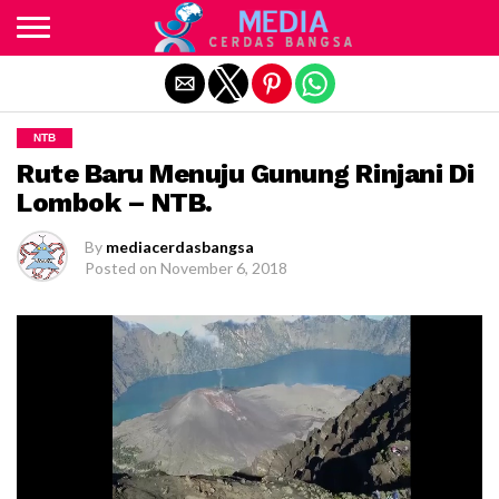
Exit mobile version
NTB
Rute Baru Menuju Gunung Rinjani Di
Lombok – NTB.
By
mediacerdasbangsa
Posted on
November 6, 2018