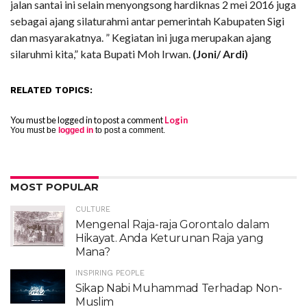
jalan santai ini selain menyongsong hardiknas 2 mei 2016 juga
sebagai ajang silaturahmi antar pemerintah Kabupaten Sigi
dan masyarakatnya. ” Kegiatan ini juga merupakan ajang
silaruhmi kita,” kata Bupati Moh ‎Irwan.
(Joni/ Ardi)
RELATED TOPICS:
You must be logged in to post a comment
Login
You must be
logged in
to post a comment.
MOST POPULAR
CULTURE
Mengenal Raja-raja Gorontalo dalam
Hikayat. Anda Keturunan Raja yang
Mana?
INSPIRING PEOPLE
Sikap Nabi Muhammad Terhadap Non-
Muslim