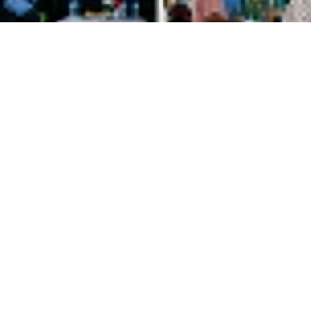
ir Rajak melaksanakan kegiatan Reses di Kabupaten Gorontal
otilango, Bilato dan Tolangohula pada 8 Desa, yakni Desa Tolite
makmur.