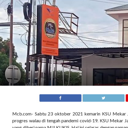
Mcb.com- Sabtu 23 oktober 2021 kemarin KSU Mekar Jay
progres walau di tengah pandemi covid-19. KSU Mekar J
yang diberi nama MJI KUKIS. Hal ini selaras dengan naman