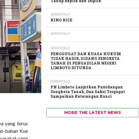
Tahap Replik dan Duplik
GORONTALO
KING RICE
GORONTALO
GORONTALO
PENGGUGAT DAN KUASA HUKUM
TIDAK HADIR, SIDANG SENGKETA
TANAH DI PENGADILAN NEGERI
LIMBOTO DITUNDA
GORONTALO
PN Limboto Lanjutkan Persidangan
Sengketa Tanah, Dua Saksi Tergugat
Sampaikan Keterangan Kunci
MORE THE LATEST NEWS
a yang terus
an-bahan Kue
syarakat yang