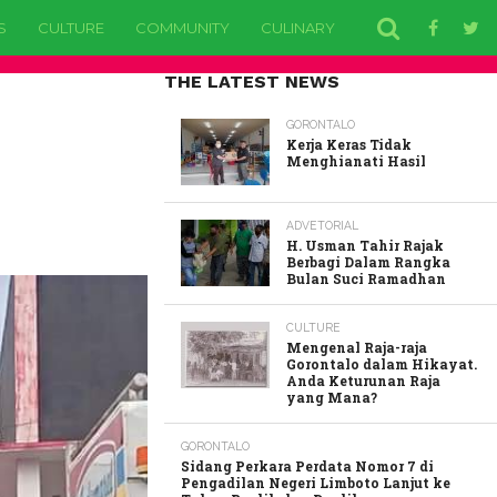
S
CULTURE
COMMUNITY
CULINARY
EDUCATION
H
THE LATEST NEWS
GORONTALO
Kerja Keras Tidak
Menghianati Hasil
ADVETORIAL
H. Usman Tahir Rajak
Berbagi Dalam Rangka
Bulan Suci Ramadhan
CULTURE
Mengenal Raja-raja
Gorontalo dalam Hikayat.
Anda Keturunan Raja
yang Mana?
GORONTALO
Sidang Perkara Perdata Nomor 7 di
Pengadilan Negeri Limboto Lanjut ke