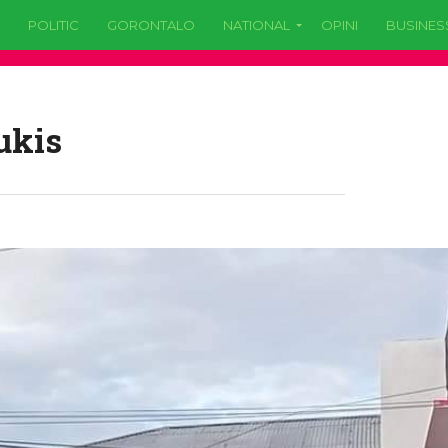
POLITIC
GORONTALO
NATIONAL
OPINI
BUSINES
ukis