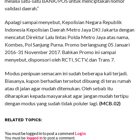
melalui satu-satu BANK/POS untuk menciptakan nomor
validasi daerah.”
Apalagi sampai menyebut, Kepolisian Negara Republik
Indonesia Kepolisian Daerah Metro Jaya DKI Jakarta dengan
mencatut Direktur Lalu lintas Polda Metro Jaya atas nama,
Kombes, Pol Sanjung Purna. Promo berlangsung 05 Januari
2016-31 November 2017. Bahkan Promo ini sampai
menyebut, disponsori oleh RCTI, SCTV, dan Trans 7.
Modus penipuan semacam ini sudah beberapa kali terjadi.
Biasanya, kupon berhadian tersebut dibuang di teras rumah
atau di jalan agar mudah ditemukan. Oleh sebab itu
diharapkan kepada masyarakat agar jangan mudah tertipu
dengan modus yang sudah tidak poluler lagi.
(MCB.02)
RELATED TOPICS:
You must be logged in to post a comment
Login
You must be
logged in
to post a comment.