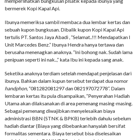
memperlihatkan bungkusan plsatik kepada ibunya yang
bermerek Kopi Kapal Api.
Ibunya memeriksa sambil membaca dua lembar kertas dan
sebuah kupon bungkusan. Dibalik kupon Kopi Kapal Api
tertulis PT. Santos Jaya Abadi , “Selamat..!!! Mendapatkan I
Unit Marcedes Benz.” Ibunya Hendra hanya tertawa dan
berusaha menenagkan anaknya. “Ini bohong nak. Sudah lama
penipuan seperti ini nak..,” kata Ibu ini kepada sang anak.
Seketika anaknya terdiam setelah mendapat penjelasan dari
ibunya. Bahkan dalam kupun tersebut terdapat dua nomor
handphon,
“081282081297 dan 082197072778”. Dalam
lembaran kertas itu pula disampaikan, “Penyerahan Hadiah
Utama akan dilaksanakan di area pemenang masing-masing.
Sebagai pemenang diwajibkan menyelesaikan biaya
administrasi BBN (STNK & BPKB) terlebih dahulu sebelum
hadiah diantar (Biaya yang dibebankan hanyalah bersifat
formalitas sementara. Biaya tersebut bisa diselesaikan