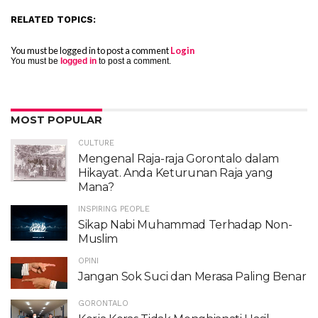
RELATED TOPICS:
You must be logged in to post a comment
Login
You must be
logged in
to post a comment.
MOST POPULAR
CULTURE
Mengenal Raja-raja Gorontalo dalam
Hikayat. Anda Keturunan Raja yang
Mana?
INSPIRING PEOPLE
Sikap Nabi Muhammad Terhadap Non-
Muslim
OPINI
Jangan Sok Suci dan Merasa Paling Benar
GORONTALO