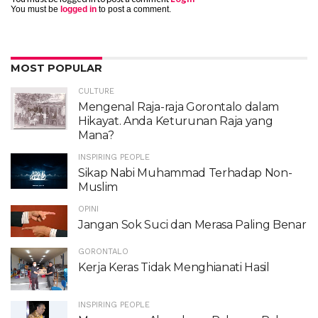
You must be
logged in
to post a comment.
MOST POPULAR
CULTURE
Mengenal Raja-raja Gorontalo dalam
Hikayat. Anda Keturunan Raja yang
Mana?
INSPIRING PEOPLE
Sikap Nabi Muhammad Terhadap Non-
Muslim
OPINI
Jangan Sok Suci dan Merasa Paling Benar
GORONTALO
Kerja Keras Tidak Menghianati Hasil
INSPIRING PEOPLE