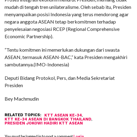
mudah di tengah tren unilateralisme. Oleh sebab itu, Presiden
menyampaikan posisi Indonesia yang terus mendorong agar
negara anggota ASEAN tetap berkomitmen terhadap
penyelesaian negosiasi RCEP (Regional Comprehensive
Economic Partnership).
“Tentu komitmen ini memerlukan dukungan dari swasta
ASEAN, termasuk ASEAN-BAC,” kata Presiden mengakhiri
sambutannya.(IMO-Indonesia)
Deputi Bidang Protokol, Pers, dan Media Sekretariat
Presiden
Bey Machmudin
RELATED TOPICS:
,
KTT ASEAN KE-34
,
KTT KE-34 ASEAN DI BANGKOK THAILAND
PRESIDEN JOKOWI HADIRI KTT ASEAN
You must be logged in to post a comment
Login