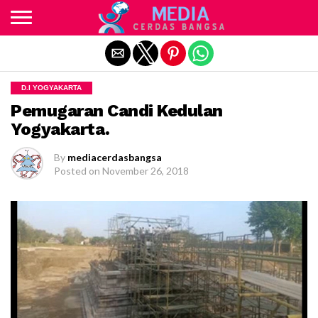
Exit mobile version
D.I YOGYAKARTA
Pemugaran Candi Kedulan
Yogyakarta.
By
mediacerdasbangsa
Posted on
November 26, 2018