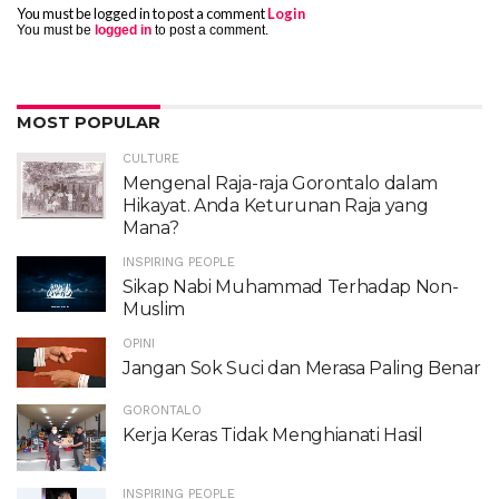
You must be logged in to post a comment
Login
You must be
logged in
to post a comment.
MOST POPULAR
CULTURE
Mengenal Raja-raja Gorontalo dalam
Hikayat. Anda Keturunan Raja yang
Mana?
INSPIRING PEOPLE
Sikap Nabi Muhammad Terhadap Non-
Muslim
OPINI
Jangan Sok Suci dan Merasa Paling Benar
GORONTALO
Kerja Keras Tidak Menghianati Hasil
INSPIRING PEOPLE