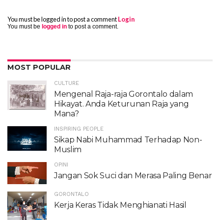
You must be logged in to post a comment
Login
You must be
logged in
to post a comment.
MOST POPULAR
CULTURE
Mengenal Raja-raja Gorontalo dalam
Hikayat. Anda Keturunan Raja yang
Mana?
INSPIRING PEOPLE
Sikap Nabi Muhammad Terhadap Non-
Muslim
OPINI
Jangan Sok Suci dan Merasa Paling Benar
GORONTALO
Kerja Keras Tidak Menghianati Hasil